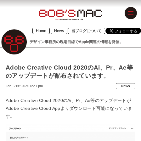
BOB’S MAC
Home
News
当ブログについて
ボブズマック
デザイン事務所の現場目線でApple関連の情報を発信。
デザイン事務
所の現場目線
でApple関連の
Adobe Creative Cloud 2020のAi、Pr、Ae等
のアップデートが配布されています。
情報を発信。
Jan. 21st 2020 6:21 pm
News
1996年設立の
「BOB’S
Adobe Creative Cloud 2020のAi、Pr、Ae等のアップデートが
Adobe Creative Cloud Appよりダウンロード可能になっていま
MACINTOSH」
す。
が令和元年に
「BOB’S