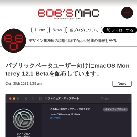
BOB’S MAC
Home
News
当ブログについて
ボブズマック
デザイン事務所の現場目線でApple関連の情報を発信。
デザイン事務
所の現場目線
でApple関連の
パブリックベータユーザー向けにmacOS Mon
terey 12.1 Betaを配布しています。
情報を発信。
Oct. 30th 2021 9:38 am
News
1996年設立の
「BOB’S
MACINTOSH」
が令和元年に
「BOB’S