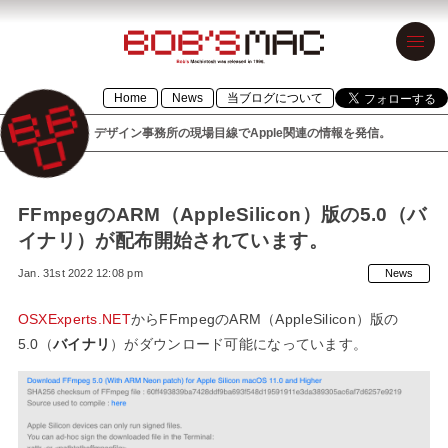
BOB’S MAC
Home
News
当ブログについて
ボブズマック
デザイン事務所の現場目線でApple関連の情報を発信。
デザイン事務
所の現場目線
でApple関連の
FFmpegのARM（AppleSilicon）版の5.0（バ
イナリ）が配布開始されています。
情報を発信。
Jan. 31st 2022 12:08 pm
News
1996年設立の
「BOB’S
OSXExperts.NET
からFFmpegのARM（AppleSilicon）版の
5.0（
バイナリ
）がダウンロード可能になっています。
MACINTOSH」
が令和元年に
「BOB’S