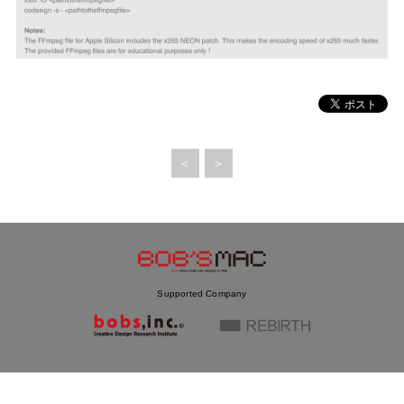
MAC」として
復活！
＜
＞
Supported Company