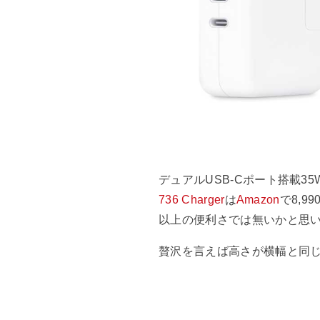
デュアルUSB-Cポート搭載35
736 Charger
は
Amazon
で8,9
以上の便利さでは無いかと思
贅沢を言えば高さが横幅と同