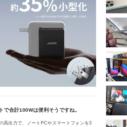
が令和元年に「BOB’S
MAC」として復活！
トで合計100Wは便利そうですね。
Wの高出力で、ノートPCやスマートフォンを3