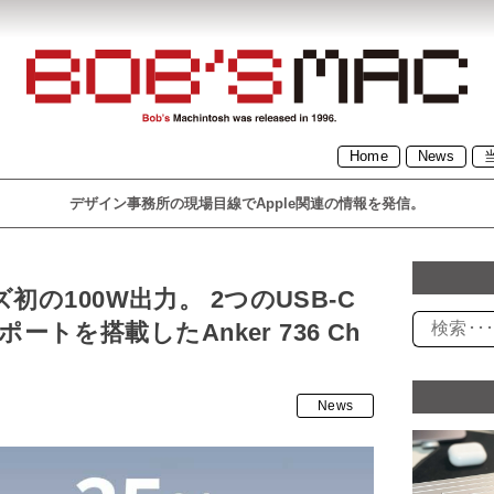
BOB’S MAC ボブズマッ
Home
News
デザイン事務所の現場目線でApple関連の情報を発信。
ク デザイン事務所の現場
リーズ初の100W出力。 2つのUSB-C
目線でApple関連の情報を
ートを搭載したAnker 736 Ch
発信。1996年設立の
News
「BOB’S MACINTOSH」