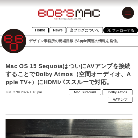
BOB’S MAC
Home
News
当ブログについて
ボブズマック
デザイン事務所の現場目線でApple関連の情報を発信。
デザイン事務
所の現場目線
でApple関連の
Mac OS 15 SequoiaはついにAVアンプを接続
することでDolby Atmos（空間オーディオ、A
情報を発信。
pple TV+）にHDMIパススルーで対応。
1996年設立の
Jun. 27th 2024 1:18 pm
Mac Surround
Dolby Atmos
「BOB’S
AVアンプ
MACINTOSH」
が令和元年に
「BOB’S