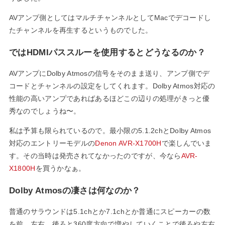
AVアンプ側としてはマルチチャンネルとしてMacでデコードし
たチャンネルを再生するというものでした。
ではHDMIパススルーを使用するとどうなるのか？
AVアンプにDolby Atmosの信号をそのまま送り、アンプ側でデ
コードとチャンネルの設定をしてくれます。Dolby Atmos対応の
性能の高いアンプであればあるほどこの辺りの処理がきっと優
秀なのでしょうね〜。
私は予算も限られているので。最小限の5.1.2chとDolby Atmos
対応のエントリーモデルの
Denon AVR-X1700H
で楽しんでいま
す。その当時は発売されてなかったのですが、今なら
AVR-
X1800H
を買うかなぁ。
Dolby Atmosの凄さは何なのか？
普通のサラウンドは5.1chとか7.1chとか普通にスピーカーの数
を前、左右、後ろと360度方向で増やしていくことで後ろや左右