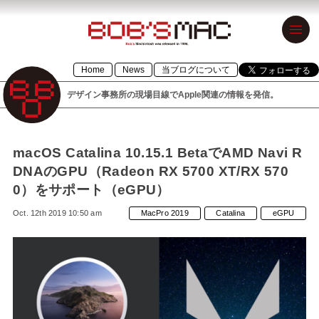
BOB’S MAC
Home
News
当ブログについて
ボブズマック
デザイン事務所の現場目線でApple関連の情報を発信。
デザイン事務
所の現場目線
でApple関連の
macOS Catalina 10.15.1 BetaでAMD Navi R
DNAのGPU（Radeon RX 5700 XT/RX 570
情報を発信。
0）をサポート（eGPU）
1996年設立の
Oct. 12th 2019 10:50 am
MacPro 2019
Catalina
eGPU
「BOB’S
MACINTOSH」
が令和元年に
「BOB’S