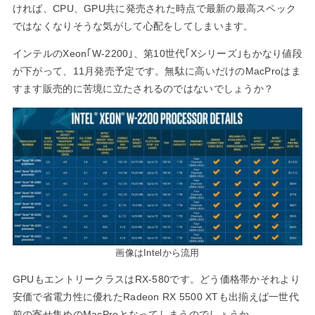
ければ、CPU、GPU共に発売された時点で最新の最高スペック
ではなくなりそうな気がして心配をしてしまいます。
インテルのXeon｢W-2200｣、第10世代｢Xシリーズ｣もかなり値段
が下がって、11月発売予定です。無駄に高いだけのMacProはま
すます販売的に苦境に立たされるのではないでしょうか？
画像はIntelから流用
GPUもエントリークラスはRX-580です。どう価格帯かそれより
安価で省電力性に優れたRadeon RX 5500 XTも出揃えば一世代
前の寄せ集めのMacProとなってしまうのでしょうか。