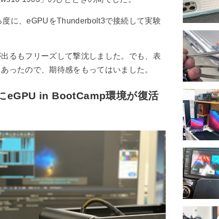
が令和元年に「BOB’S
度に、eGPUをThunderbolt3で接続して実験
MAC」として復活！
が出るもフリーズして撃沈しました。でも、表
もあったので、期待感をもってはいました。
eGPU in BootCamp環境が復活