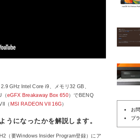
、2.9 GHz Intel Core i9、メモリ32 GB、
PU（
eGFX Breakaway Box 650
）でBENQ
VII（
MSI RADEON VII 16G
）
お
プ
ようになったかを解説します。
0H2（要Windows Insider Program登録）にア