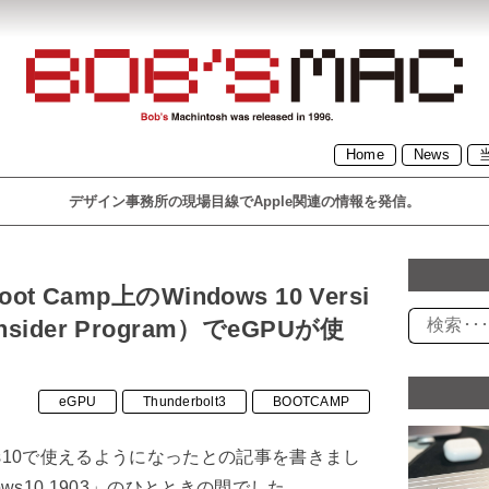
BOB’S MAC ボブズマッ
Home
News
デザイン事務所の現場目線でApple関連の情報を発信。
ク デザイン事務所の現場
Camp上のWindows 10 Versi
目線でApple関連の情報を
Insider Program）でeGPUが使
発信。1996年設立の
eGPU
Thunderbolt3
BOOTCAMP
「BOB’S MACINTOSH」
ows10で使えるようになったとの記事を書きまし
ws10 1903」のひとときの間でした。