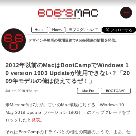
BOB’S MAC
Home
News
当ブログについて
ボブズマック
デザイン事務所の現場目線でApple関連の情報を発信。
デザイン事務
所の現場目線
でApple関連の
2012年以前のMacはBootCampでWindows 1
0 version 1903 Updateが使用できない？「20
情報を発信。
09年モデルの俺は使えてるぜ！」
1996年設立の
Jul. 4th 2019 4:34 pm
MacPro
BOOTCAMP
「BOB’S
MACINTOSH」
米Microsoftは7月頭、古いのMac環境に対する「Windows 10
May 2019 Update（バージョン 1903）」のアップグレードをブ
が令和元年に
ロックしたと
発表
。
「BOB’S
それはBootCampのドライバとの相性の問題のようで、まあ、仕