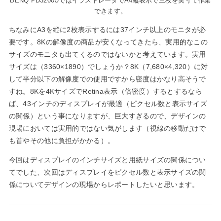
BENQ PD3200UではイラストレータでA4縦表示で三枚を実寸で作業
できます。
ちなみにA3を縦に2枚表示するには37インチ以上のモニタが必
要です。8Kの解像度の商品が安くなってきたら、実用的なこの
サイズのモニタも出てくるのではないかと考えています。実用
サイズは（3360×1890）でしょうか？8K（7,680×4,320）に対
して半分以下の解像度での使用ですから密度はかなり高そうで
すね。8Kを4KサイズでRetina表示（倍密度）するとするなら
ば、43インチのディスプレイが最適（ピクセル数と表示サイズ
の関係）という事になりますが、巨大すぎるので、デザインの
現場においては実用的ではない気がします（視線の移動だけで
も首やその他に負担がかかる）。
今回はディスプレイのインチサイズと用紙サイズの関係につい
てでした、次回はディスプレイをピクセル数と表示サイズの関
係についてデザインの現場からレポートしたいと思います。