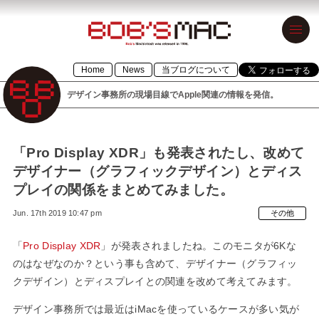
BOB’S MAC
Home
News
当ブログについて
ボブズマック
デザイン事務所の現場目線でApple関連の情報を発信。
デザイン事務
所の現場目線
でApple関連の
「Pro Display XDR」も発表されたし、改めて
デザイナー（グラフィックデザイン）とディス
情報を発信。
プレイの関係をまとめてみました。
1996年設立の
Jun. 17th 2019 10:47 pm
その他
「BOB’S
MACINTOSH」
「
Pro Display XDR
」が発表されましたね。このモニタが6Kな
のはなぜなのか？という事も含めて、デザイナー（グラフィッ
が令和元年に
クデザイン）とディスプレイとの関連を改めて考えてみます。
「BOB’S
デザイン事務所では最近はiMacを使っているケースが多い気が