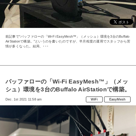
MAC」として
復活！
前記事で”バッファローの「Wi-Fi EasyMesh™」（メッシュ）環境を3台のBuffalo
AirStationで構築。”というのを書いたのですが、半月程度の運用でスタッフから苦
情が多くなった。結局、･･･
バッファローの「Wi-Fi EasyMesh™」（メッ
シュ）環境を3台のBuffalo AirStationで構築。
Dec. 1st 2021 11:58 am
WiFi
EasyMesh