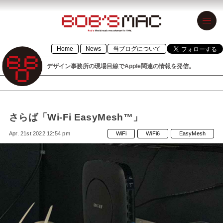
BOB’S MAC
Home
News
当ブログについて
ボブズマック
デザイン事務所の現場目線でApple関連の情報を発信。
デザイン事務
所の現場目線
でApple関連の
さらば「Wi-Fi EasyMesh™」
情報を発信。
Apr. 21st 2022 12:54 pm
WiFi
WiFi6
EasyMesh
1996年設立の
「BOB’S
MACINTOSH」
が令和元年に
「BOB’S