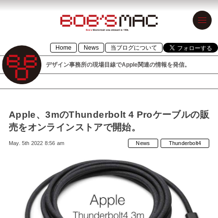
BOB’S MAC
Home
News
当ブログについて
ボブズマック
デザイン事務所の現場目線でApple関連の情報を発信。
デザイン事務
所の現場目線
でApple関連の
Apple、3mのThunderbolt 4 Proケーブルの販
情報を発信。
売をオンラインストアで開始。
1996年設立の
May. 5th 2022 8:56 am
News
Thunderbolt4
「BOB’S
MACINTOSH」
が令和元年に
「BOB’S