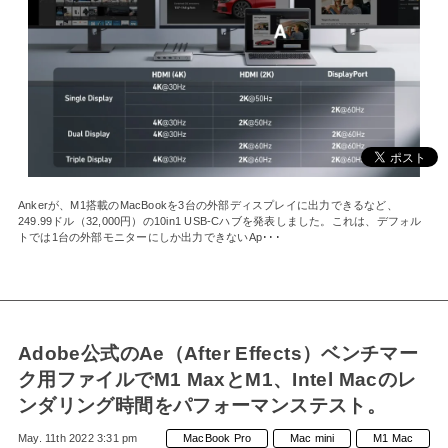
Ankerが、M1搭載のMacBookを3台の外部ディスプレイに出力できるなど、
249.99ドル（32,000円）の10in1 USB-Cハブを発表しました。これは、デフォル
トでは1台の外部モニターにしか出力できないAp･･･
Adobe公式のAe（After Effects）ベンチマー
ク用ファイルでM1 MaxとM1、Intel Macのレ
ンダリング時間をパフォーマンステスト。
May. 11th 2022 3:31 pm
MacBook Pro
Mac mini
M1 Mac