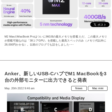
MAC」として
復活！
M2 MaxのMacBook Proはついに96GBの最大メモリを搭載 ただ、この最大メモリ
が搭載可能なのは「38コアGPU」を搭載した最高スペックのみ（メモリ代以外に
28,000円かかる）。以前のブログでも話をしました･･･
Anker、新しいUSB-CハブでM1 MacBookを3
台の外部モニターに出力できると発表
May. 20th 2022 9:46 am
News
Mac mini