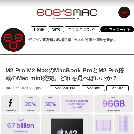
BOB’S MAC
Home
News
当ブログについて
ボブズマック
デザイン事務所の現場目線でApple関連の情報を発信。
デザイン事務
所の現場目線
でApple関連の
M2 Pro M2 MaxのMacBook ProとM2 Pro搭
情報を発信。
載のMac mini発売。どれを選べばいいか？
1996年設立の
Jan. 19th 2023 8:23 pm
MacBook Pro
Mac mini
M2 Mac
「BOB’S
MACINTOSH」
が令和元年に
「BOB’S