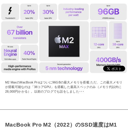
M2 MaxのMacBook Proはついに96GBの最大メモリを搭載 ただ、この最大メモリ
が搭載可能なのは「38コアGPU」を搭載した最高スペックのみ（メモリ代以外に
28,000円かかる）。以前のブログでも話をしました･･･
MacBook Pro M2（2022）のSSD速度はM1