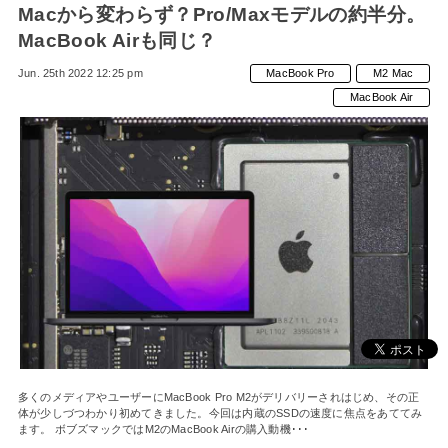
Macから変わらず？Pro/Maxモデルの約半分。
MacBook Airも同じ？
Jun. 25th 2022 12:25 pm
MacBook Pro
M2 Mac
MacBook Air
多くのメディアやユーザーにMacBook Pro M2がデリバリーされはじめ、その正
体が少しづつわかり初めてきました。今回は内蔵のSSDの速度に焦点をあててみ
ます。 ボブズマックではM2のMacBook Airの購入動機･･･