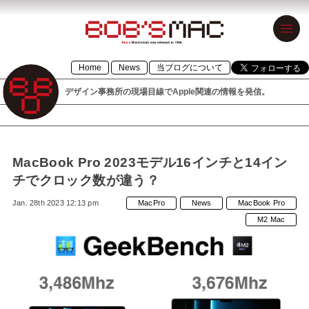
BOB’S MAC
Home
News
当ブログについて
ボブズマック
デザイン事務所の現場目線でApple関連の情報を発信。
デザイン事務
所の現場目線
でApple関連の
MacBook Pro 2023モデル16インチと14イン
情報を発信。
チでクロック数が違う？
1996年設立の
Jan. 28th 2023 12:13 pm
MacPro
News
MacBook Pro
「BOB’S
M2 Mac
MACINTOSH」
が令和元年に
「BOB’S