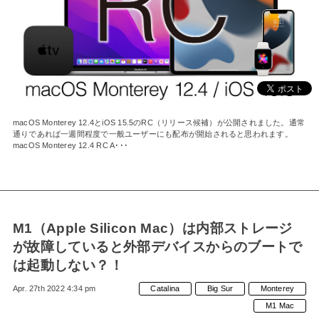
MAC」として
復活！
macOS Monterey 12.4とiOS 15.5のRC（リリース候補）が公開されました。通常
通りであれば一週間程度で一般ユーザーにも配布が開始されると思われます。
macOS Monterey 12.4 RC A･･･
M1（Apple Silicon Mac）は内部ストレージ
が故障していると外部デバイスからのブートで
は起動しない？！
Apr. 27th 2022 4:34 pm
Catalina
Big Sur
Monterey
M1 Mac