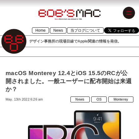
BOB’S MAC
Home
News
当ブログについて
ボブズマック
デザイン事務所の現場目線でApple関連の情報を発信。
デザイン事務
所の現場目線
でApple関連の
macOS Monterey 12.4とiOS 15.5のRCが公
情報を発信。
開されました。一般ユーザーに配布開始は来週
1996年設立の
か？
「BOB’S
May. 13th 2022 6:26 am
News
OS
Monterey
MACINTOSH」
が令和元年に
「BOB’S